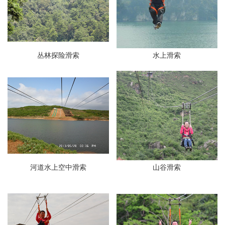
丛林探险滑索
水上滑索
河道水上空中滑索
山谷滑索