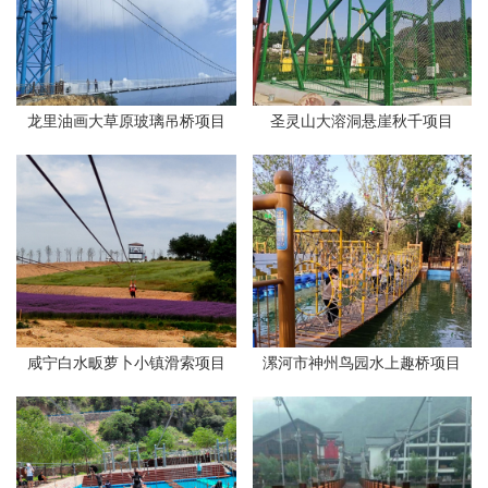
龙里油画大草原玻璃吊桥项目
圣灵山大溶洞悬崖秋千项目
咸宁白水畈萝卜小镇滑索项目
漯河市神州鸟园水上趣桥项目