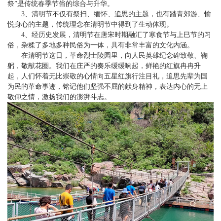
祭”是传统春季节俗的综合与升华。
3、清明节不仅有祭扫、缅怀、追思的主题，也有踏青郊游、愉
悦身心的主题，传统理念在清明节中得到了生动体现。
4、经历史发展，清明节在唐宋时期融汇了寒食节与上巳节的习
俗，杂糅了多地多种民俗为一体，具有非常丰富的文化内涵。
在清明节这日，革命烈士陵园里，向人民英雄纪念碑致敬、鞠
躬，敬献花圈。我们在庄严的奏乐缓缓响起，鲜艳的红旗冉冉升
起，人们怀着无比崇敬的心情向五星红旗行注目礼，追思先辈为国
为民的革命事迹，铭记他们坚强不屈的献身精神，表达内心的无上
敬仰之情，激扬我们的澎湃斗志。