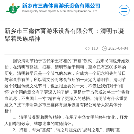
新乡市三鑫体育游乐设备有限公司：清明节凝
聚着民族精神
110
2023-04-04
据说清明节始于古代帝王将相的“扫墓”仪式，后来民间也开始效
仿，在清明节祭祖、扫墓。清明节始于周朝，至今已有2500多年的
历史。清明较早只是一个节气的名称，它成为一个纪念祖先的节日
与寒食节有关，所以晋文公将寒食节后的一天定为清明节。清明节
这个我国传统文化节日，也是很重要的一天，不仅让我们对于“缅
怀”这个词的意义有了更深入的了解，更是对于当代戍边将士“宁将鲜
血流尽，不失国土一寸”精神有了更深入的感悟。清明节有什么重要
意义？接下来听新乡市三鑫体育游乐设备有限公司给大家具体分
析！
1、清明节凝聚着民族精神，传承了中华文明的祭祀文化，抒发
人们尊祖敬宗、继志述事的道德情怀。
2、扫墓，即为“墓祭”，谓之对祖先的“思时之敬”，清明“墓