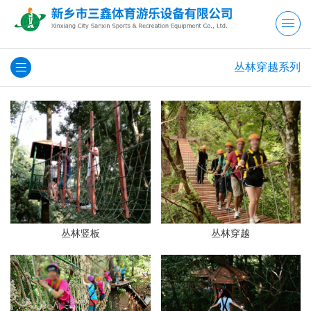
丛林穿越系列
丛林竖板
丛林穿越