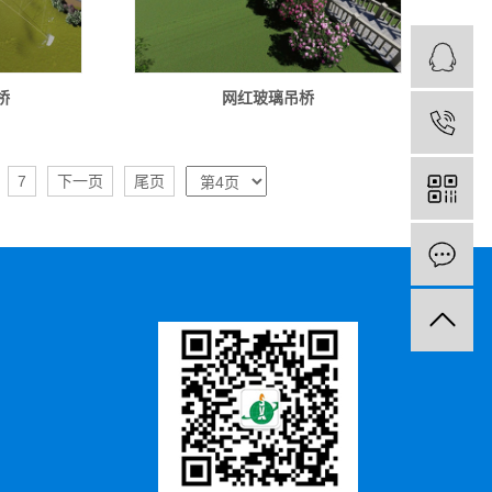
桥
网红玻璃吊桥
7
下一页
尾页