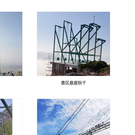
景区悬崖秋千