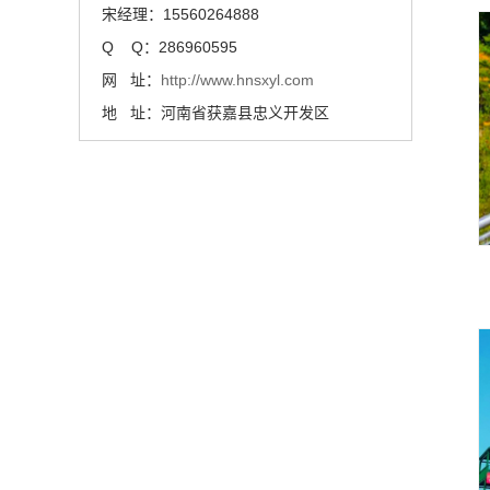
宋经理：15560264888
Q Q：286960595
网 址：
http://www.hnsxyl.com
地 址：河南省获嘉县忠义开发区