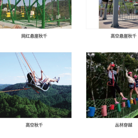
网红悬崖秋千
高空悬崖秋千
高空秋千
丛林穿越