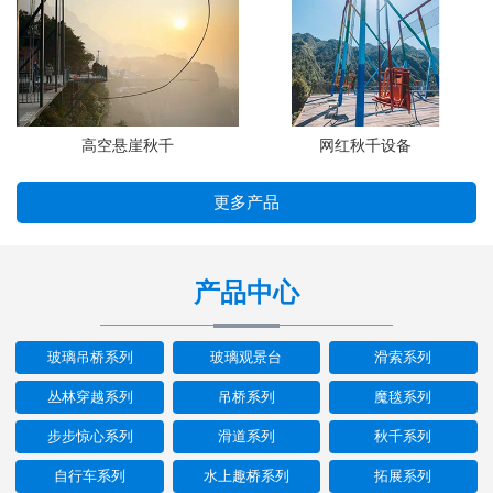
高空悬崖秋千
网红秋千设备
更多产品
产品中心
玻璃吊桥系列
玻璃观景台
滑索系列
丛林穿越系列
吊桥系列
魔毯系列
步步惊心系列
滑道系列
秋千系列
自行车系列
水上趣桥系列
拓展系列