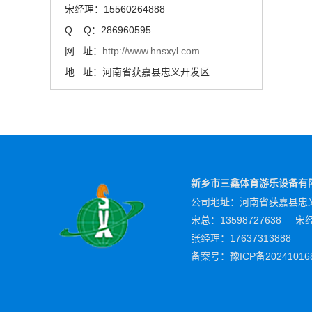
宋经理：15560264888
Q Q：286960595
网 址：
http://www.hnsxyl.com
地 址：河南省获嘉县忠义开发区
新乡市三鑫体育游乐设备有
公司地址：河南省获嘉县忠
宋总：13598727638
宋经
张经理：17637313888
备案号：
豫ICP备20241016