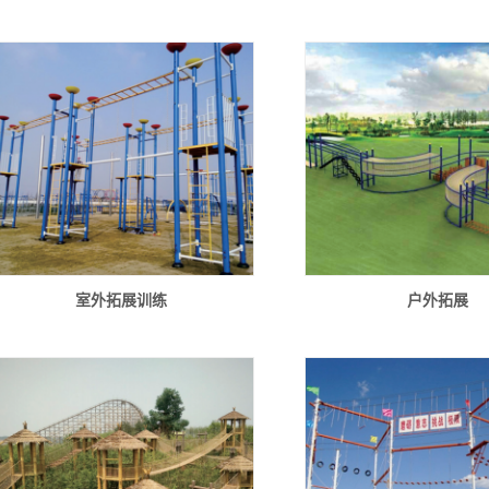
室外拓展训练
户外拓展