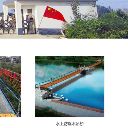
水上防腐木吊桥