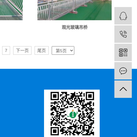
观光玻璃吊桥
7
下一页
尾页