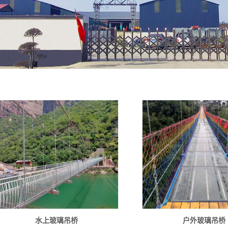
水上玻璃吊桥
户外玻璃吊桥