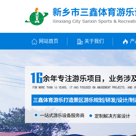
网站首页
关于我们
产