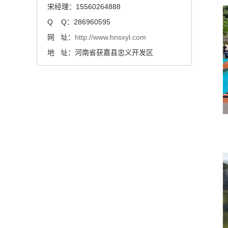
宋经理：15560264888
Q Q：286960595
网 址：
http://www.hnsxyl.com
地 址：河南省获嘉县忠义开发区