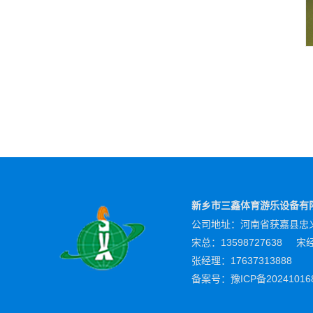
新乡市三鑫体育游乐设备有
公司地址：河南省获嘉县忠
宋总：13598727638
宋经
张经理：17637313888
备案号：
豫ICP备20241016