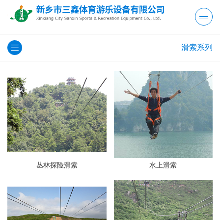
滑索系列
丛林探险滑索
水上滑索