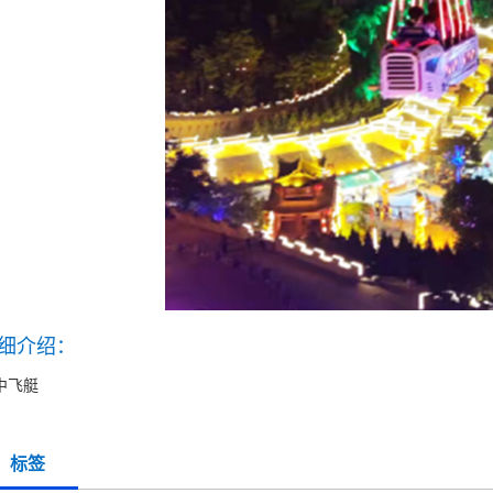
细介绍：
中飞艇
标签