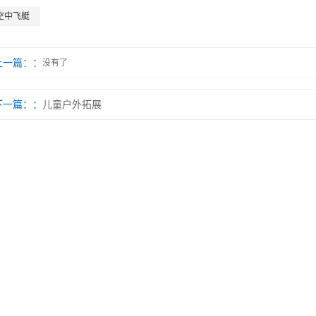
空中飞艇
上一篇：
没有了
下一篇：
儿童户外拓展