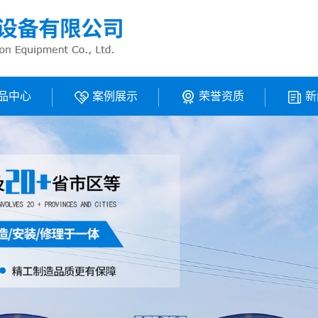
品中心
案例展示
荣誉资质
新