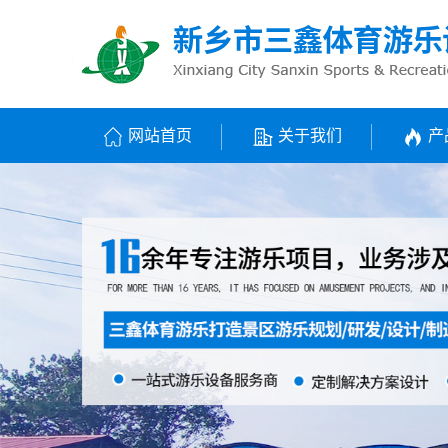
网站首页
关于我们
产