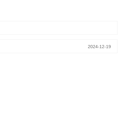
2024-12-19