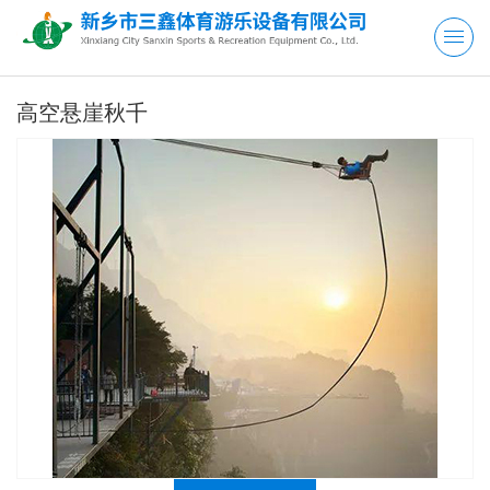
高空悬崖秋千