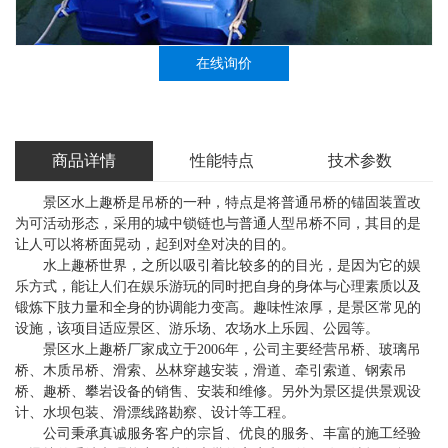
在线询价
商品详情
性能特点
技术参数
景区水上趣桥是吊桥的一种，特点是将普通吊桥的锚固装置改
为可活动形态，采用的城中锁链也与普通人型吊桥不同，其目的是
让人可以将桥面晃动，起到对垒对决的目的。
水上趣桥世界，之所以吸引着比较多的的目光，是因为它的娱
乐方式，能让人们在娱乐游玩的同时把自身的身体与心理素质以及
锻炼下肢力量和全身的协调能力变高。趣味性浓厚，是景区常见的
设施，该项目适应景区、游乐场、农场水上乐园、公园等。
景区水上趣桥厂家成立于2006年，公司主要经营吊桥、玻璃吊
桥、木质吊桥、滑索、丛林穿越安装，滑道、牵引索道、钢索吊
桥、趣桥、攀岩设备的销售、安装和维修。另外为景区提供景观设
计、水坝包装、滑漂线路勘察、设计等工程。
公司秉承真诚服务客户的宗旨、优良的服务、丰富的施工经验