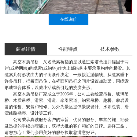
在线询价
商品详情
性能特点
技术参数
高空木质吊桥，又名悬索桥指的是以通过索塔悬挂并锚固于两
岸(或桥两端)的缆索(或钢链)作为上部结构主要承重构件的桥梁。其
缆索几何形状由力的平衡条件决定，一般接近抛物线。从缆索垂下
许多吊杆，把桥面吊住，在桥面和吊杆之间常设置加劲梁，同缆索
形成组合体系，以减小活载所引起的挠度变形。
高空木质吊桥厂家成立于2006年，公司主要经营吊桥、玻璃吊
桥、木质吊桥、滑索、滑道、牵引索道、钢索吊桥、趣桥、攀岩设
备的销售、安装和维修。另外为景区提供景观设计、水坝包装、滑
漂线路勘察、设计等工程。
公司秉承真诚服务客户的宗旨、优良的服务、丰富的施工经验
及迅捷的手续办理能力，获得大批的客户和好的口碑。选择三鑫，
请您放心！我们会用美好的服务换取您满意好评。