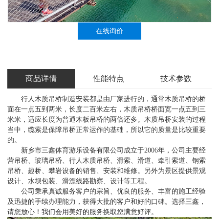
在线询价
商品详情
性能特点
技术参数
行人木质吊桥制造安装都是由厂家进行的，通常木质吊桥的桥
面在一点五到两米，长度二百米左右，木质吊桥桥面宽一点五到三
米米，适应长度为普通木板吊桥的两倍还多。木质吊桥安装的过程
当中，缆索是保障吊桥正常运作的基础，所以它的质量是比较重要
的。
新乡市三鑫体育游乐设备有限公司成立于2006年，公司主要经
营吊桥、玻璃吊桥、行人木质吊桥、滑索、滑道、牵引索道、钢索
吊桥、趣桥、攀岩设备的销售、安装和维修。另外为景区提供景观
设计、水坝包装、滑漂线路勘察、设计等工程。
公司秉承真诚服务客户的宗旨、优良的服务、丰富的施工经验
及迅捷的手续办理能力，获得大批的客户和好的口碑。选择三鑫，
请您放心！我们会用美好的服务换取您满意好评。