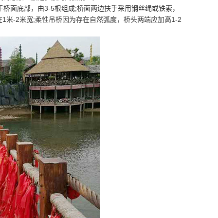
桥面底部，由3-5根组成;桥面两边扶手采用钢丝绳或铁索，
米-2米宽;柔性吊桥因为存在自然弧度，桥头两端应加高1-2