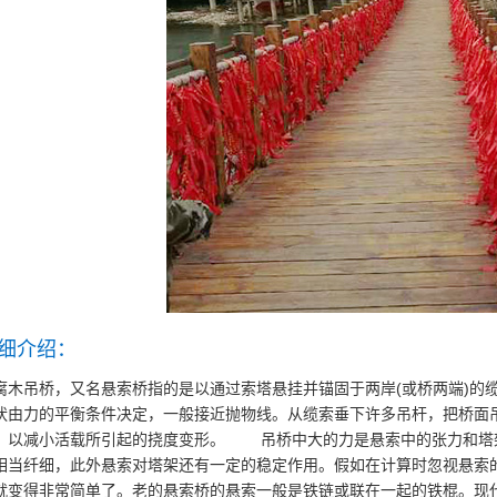
细介绍：
腐木吊桥，又名悬索桥指的是以通过索塔悬挂并锚固于两岸(或桥两端)的
状由力的平衡条件决定，一般接近抛物线。从缆索垂下许多吊杆，把桥面
，以减小活载所引起的挠度变形。 吊桥中大的力是悬索中的张力和塔
相当纤细，此外悬索对塔架还有一定的稳定作用。假如在计算时忽视悬索
就变得非常简单了。老的悬索桥的悬索一般是铁链或联在一起的铁棍。现