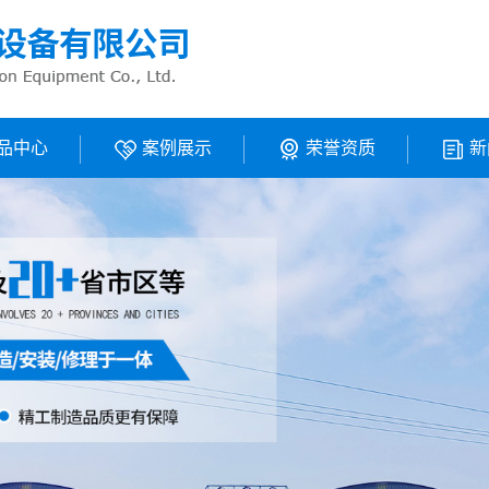
品中心
案例展示
荣誉资质
新