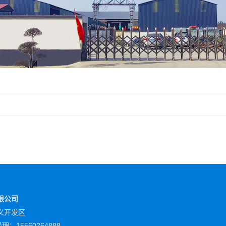
限公司
义开发区
理：15560264888